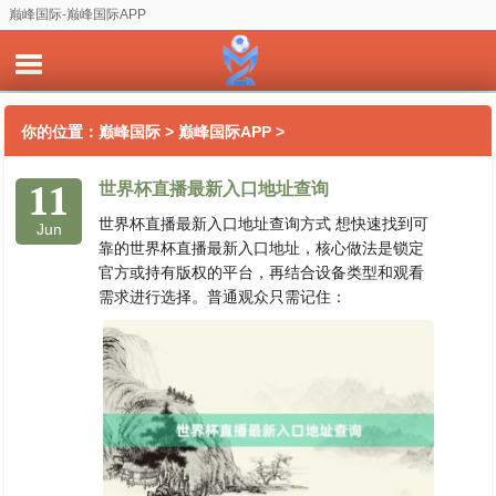
巅峰国际-巅峰国际APP
你的位置：
巅峰国际
>
巅峰国际APP
>
11
世界杯直播最新入口地址查询
世界杯直播最新入口地址查询方式 想快速找到可
Jun
靠的世界杯直播最新入口地址，核心做法是锁定
官方或持有版权的平台，再结合设备类型和观看
需求进行选择。普通观众只需记住：