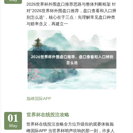
2026世界杯外围盘口推荐思路与整体判断框架 针
对“2026世界杯外围盘口推荐，盘口查看和入口辨
别怎么选”，核心在于三点：先理解常见盘口种类
与赔率含义，再建立一
巅峰国际APP
01
世界杯在线投注攻略
世界杯在线投注攻略全方位升级你的观赛体验巅
May
峰国际APP 当世界杯哨声吹响的那一刻，许多人