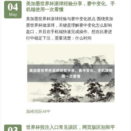
04
美加墨世界杯滚球经验分享，赛中变化、手
机端使用一次看懂
May
美加墨世界杯滚球经验与赛中变化抓点 围绕美加
墨世界杯做滚球，关键是理解赛中变化怎么影响
盘口，并且在手机端快速完成操作。想在比赛进
行中稳定下注，需要清楚：什么时间
巅峰国际APP
03
世界杯投注入口常见误区，网页版区别和平