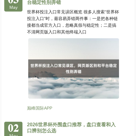
台稳定性别弄错
May
世界杯投注入口常见误区概览 很多人搜索“世界杯
投注入口”时，最容易弄错两件事：一是把各种链
接都当成官方入口，忽略真假与稳定性；二是搞
不清网页版入口和其他终端入口
巅峰国际APP
02
2026世界杯外围盘口推荐，盘口查看和入
口辨别怎么选
May