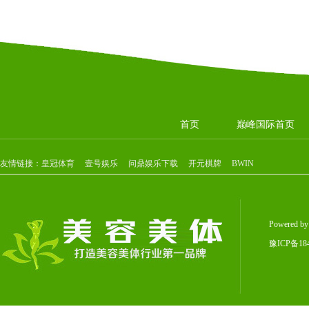
首页
巅峰国际首页
友情链接：
皇冠体育
壹号娱乐
问鼎娱乐下载
开元棋牌
BWIN
Powered b
豫ICP备184