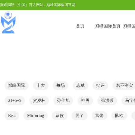
巅峰国际（中国）官方网站 - 巅峰国际集团官网
首页
巅峰国际首页
巅峰国
巅峰国际
十大
每场
志斌
批评
名不副实
21+5+9
贺岁杯
孙佳旭
神勇
张洪硕
马宁
Real
Mirroring
恭候
罢了
富饶
队欧