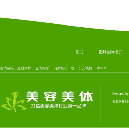
首页
巅峰国际首页
友情链接：
皇冠体育
壹号娱乐
问鼎娱乐下载
开元棋牌
BWIN
Powered b
豫ICP备184