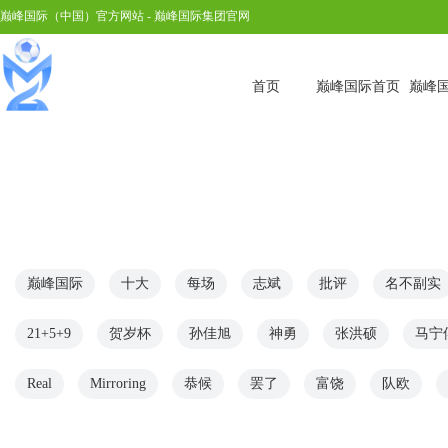
巅峰国际（中国）官方网站 - 巅峰国际集团官网
首页
巅峰国际首页
巅峰国
巅峰国际
十大
每场
志斌
批评
名不副实
21+5+9
贺岁杯
孙佳旭
神勇
张洪硕
马宁
Real
Mirroring
恭候
罢了
富饶
队欧