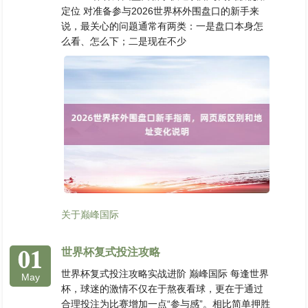
定位 对准备参与2026世界杯外围盘口的新手来
说，最关心的问题通常有两类：一是盘口本身怎
么看、怎么下；二是现在不少
关于巅峰国际
01
世界杯复式投注攻略
世界杯复式投注攻略实战进阶 巅峰国际 每逢世界
May
杯，球迷的激情不仅在于熬夜看球，更在于通过
合理投注为比赛增加一点“参与感”。相比简单押胜