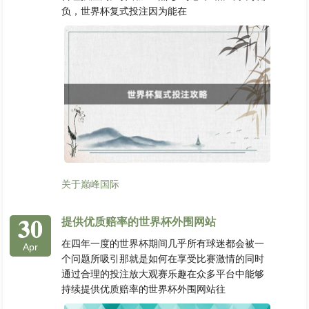
负，世界杯复式投注因为能在
关于巅峰国际
30
提供优质赔率的世界杯外围网站
在四年一度的世界杯期间几乎所有球迷都会被一
Apr
个问题所吸引那就是如何在享受比赛激情的同时
通过合理的投注放大观赛乐趣在众多平台中能够
持续提供优质赔率的世界杯外围网站往