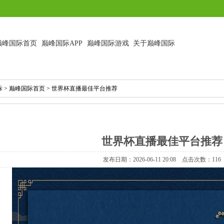
巅峰国际首页
巅峰国际APP
巅峰国际游戏
关于巅峰国际
际
>
巅峰国际首页
> 世界杯直播最佳平台推荐
世界杯直播最佳平台推荐
发布日期：2026-06-11 20:08 点击次数：116