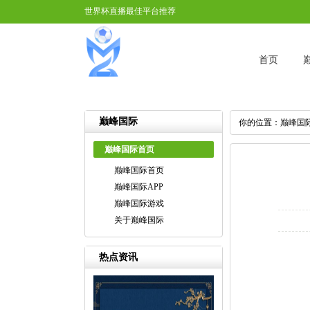
世界杯直播最佳平台推荐
首页
巅峰国际
你的位置：
巅峰国
巅峰国际首页
巅峰国际首页
巅峰国际APP
巅峰国际游戏
关于巅峰国际
热点资讯