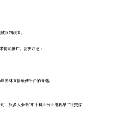
现被限制观看。
夹带博彩推广。需要注意：
为世界杯直播最佳平台的备选。
时，很多人会遇到“手机比分比电视早”“社交媒