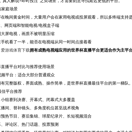
“真人解说+即时投注”之类场景，才需要刻意寻找延迟更低的平台。
配与家庭场景
赛在晚间黄金时间，大量用户会在家用电视或投屏观看，所以多终端支持
P、网页端和智能电视/电视盒子端
到大屏电视，画质不被明显压缩
在手机看了一半，能否在电视端从同一时间点接着看
，
爱游戏体育下载
拥有成熟电视端应用的世界杯直播平台更适合作为主平
杯直播平台对比与推荐使用场景
部视频平台：适合大部分普通观众
拥有完整版权，界面成熟、操作简单，是世界杯直播最佳平台的第一梯队
：小组赛到决赛、开幕式、闭幕式大多覆盖
直播间、替补镜头、多角度机位甚至战术视角
前预热节目、赛后集锦、球星纪录片、长短视频混合
幕、评论区、热门话题、投票预测