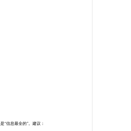
是“信息最全的”。建议：