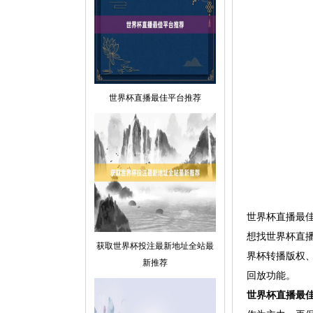
世界杯直播最佳平台推荐
世界杯直播最
想找世界杯直
获取世界杯投注最新地址全站最
界杯转播版权、
新推荐
回放功能。
世界杯直播最