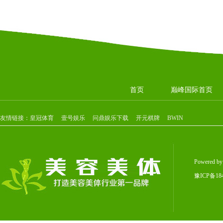
首页
巅峰国际首页
友情链接：
皇冠体育
壹号娱乐
问鼎娱乐下载
开元棋牌
BWIN
Powered b
豫ICP备184