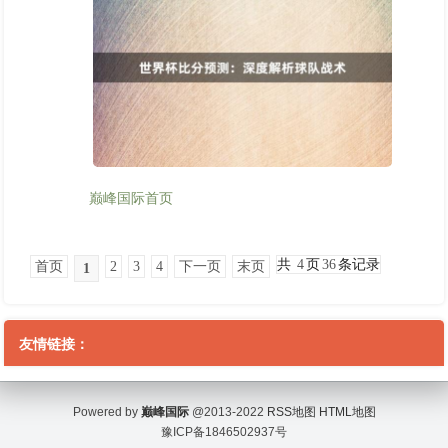
巅峰国际首页
共
4
页
36
条记录
首页
2
3
4
下一页
末页
1
友情链接：
Powered by
巅峰国际
@2013-2022
RSS地图
HTML地图
豫ICP备1846502937号