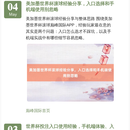
04
美加墨世界杯滚球经验分享，入口选择和手
机端使用别忽略
May
美加墨世界杯滚球经验分享与整体思路 围绕美加
墨世界杯滚球巅峰国际APP，经验玩家最在意的
其实是两个问题：入口怎么选才不踩坑，以及手
机端实战中有哪些细节容易忽略。
巅峰国际首页
03
世界杯投注入口使用经验，手机端体验、入