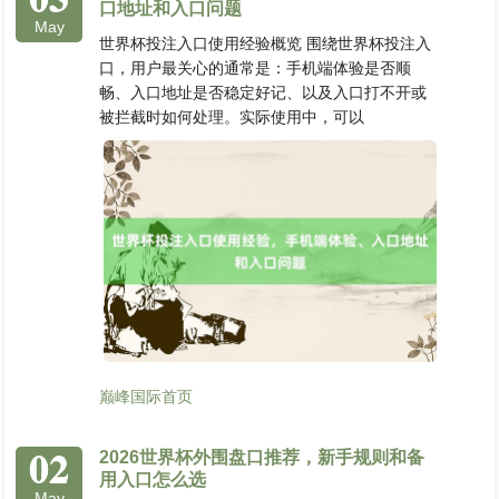
口地址和入口问题
May
世界杯投注入口使用经验概览 围绕世界杯投注入
口，用户最关心的通常是：手机端体验是否顺
畅、入口地址是否稳定好记、以及入口打不开或
被拦截时如何处理。实际使用中，可以
巅峰国际首页
02
2026世界杯外围盘口推荐，新手规则和备
用入口怎么选
May