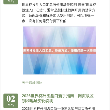
May
世界杯投注入口汇总与使用场景说明 搜索“世界杯
投注入口汇总”，通常是想快速找到可用的登录方
式、适配设备和解决常见使用问题。可以明确一
点：没有任何需要付费下载的“
关于巅峰国际
02
2026世界杯外围盘口新手指南，网页版区
别和地址变化说明
May
2026世界杯外围盘口新手快速认知与网页版使用