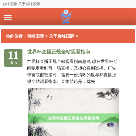
巅峰国际-关于巅峰国际
你的位置：
巅峰国际
>
关于巅峰国际
>
11
世界杯直播正规全站观看指南
世界杯直播正规全站观看指南总览 想在世界杯期
Jun
间稳定看到每一场直播，又担心遇到盗播、广告
弹窗或假链接时，需要一份清晰的世界杯直播正
规全站观看指南。直接结论是：优先