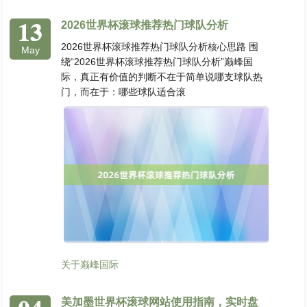
13
2026世界杯滚球推荐热门球队分析
2026世界杯滚球推荐热门球队分析核心思路 围
May
绕“2026世界杯滚球推荐热门球队分析”巅峰国
际，真正有价值的判断不在于简单说哪支球队热
门，而在于：哪些球队适合滚
关于巅峰国际
美加墨世界杯滚球网站使用指南，实时盘