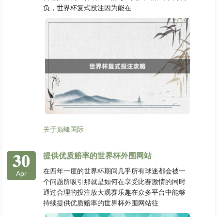
负，世界杯复式投注因为能在
关于巅峰国际
30
提供优质赔率的世界杯外围网站
在四年一度的世界杯期间几乎所有球迷都会被一
Apr
个问题所吸引那就是如何在享受比赛激情的同时
通过合理的投注放大观赛乐趣在众多平台中能够
持续提供优质赔率的世界杯外围网站往