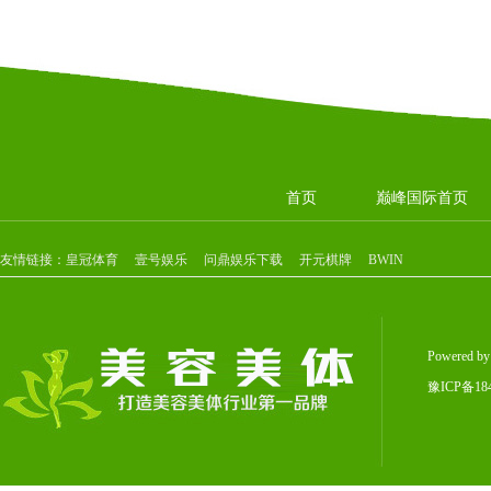
首页
巅峰国际首页
友情链接：
皇冠体育
壹号娱乐
问鼎娱乐下载
开元棋牌
BWIN
Powered b
豫ICP备184