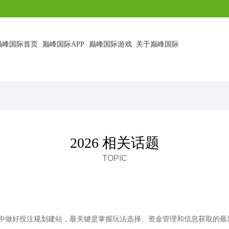
巅峰国际首页
巅峰国际APP
巅峰国际游戏
关于巅峰国际
2026 相关话题
TOPIC
世界杯中做好投注规划建站，最关键是掌握玩法选择、资金管理和信息获取的最