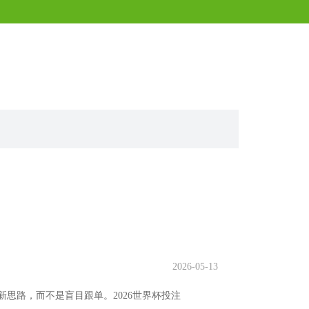
2026-05-13
新思路，而不是盲目跟单。2026世界杯投注