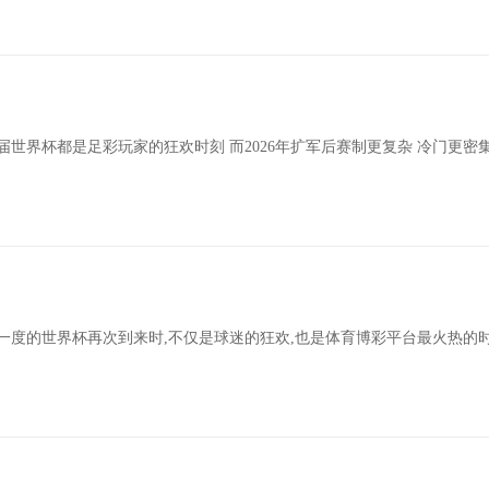
一届世界杯都是足彩玩家的狂欢时刻 而2026年扩军后赛制更复杂 冷门更密
年一度的世界杯再次到来时,不仅是球迷的狂欢,也是体育博彩平台最火热的